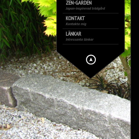
ZEN-GARDEN
Japan-inspirerad trädgård
KONTAKT
Kontakta mig
LÄNKAR
Intressanta länkar