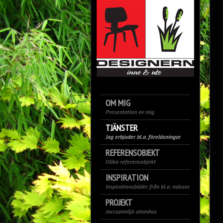
OM MIG
Presentation av mig
TJÄNSTER
Jag erbjuder bl.a. föreläsningar
REFERENSOBJEKT
Olika referensobjekt
INSPIRATION
Inspirationsbilder från bl.a. mässor
PROJEKT
Jaccuzimiljö utomhus